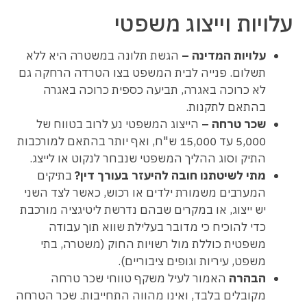
עלויות וייצוג משפטי
עלויות המדינה –
הגשת תלונה במשטרה היא ללא
תשלום. פנייה לבית המשפט בצו הטרדה הרחקה גם
לא כרוכה באגרה, תביעה כספית כרוכה באגרה
בהתאם לתקנות.
שכר טרחה –
הייצוג המשפטי נע לרוב בטווח של
5,000 עד 15,000 ש"ח, ואף יותר בהתאם למורכבות
התיק וסוג ההליך המשפטי שנבחר לנקוט או לייצג.
מתי לשיטתנו חובה להיעזר בעורך דין?
בתיקים
המערבים משמורת ילדים או רכוש, כאשר לצד השני
יש ייצוג, או במקרים שבהם נדרשת ליטיגציה מורכבת
כדי להוכיח כי מדובר בעלילת שווא תוך עבודה
משפטית כוללת מול רשויות החוק (משטרה, בתי
משפט, עיריות וגופים ציבוריים).
הבהרה
האמור לעיל משקף טווחי שכר טרחה
מקובלים בלבד, ואינו מהווה התחייבות. שכר הטרחה