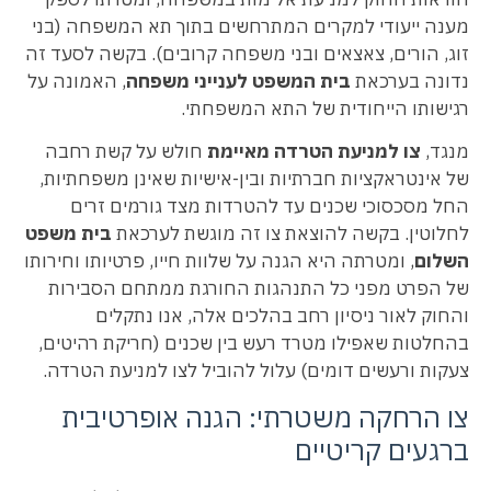
מענה ייעודי למקרים המתרחשים בתוך תא המשפחה (בני
זוג, הורים, צאצאים ובני משפחה קרובים). בקשה לסעד זה
נדונה בערכאת
בית המשפט לענייני משפחה
, האמונה על
רגישותו הייחודית של התא המשפחתי.
מנגד,
צו למניעת הטרדה מאיימת
חולש על קשת רחבה
של אינטראקציות חברתיות ובין-אישיות שאינן משפחתיות,
החל מסכסוכי שכנים עד להטרדות מצד גורמים זרים
לחלוטין. בקשה להוצאת צו זה מוגשת לערכאת
בית משפט
השלום
, ומטרתה היא הגנה על שלוות חייו, פרטיותו וחירותו
של הפרט מפני כל התנהגות החורגת ממתחם הסבירות
והחוק לאור ניסיון רחב בהלכים אלה, אנו נתקלים
בהחלטות שאפילו מטרד רעש בין שכנים (חריקת רהיטים,
צעקות ורעשים דומים) עלול להוביל לצו למניעת הטרדה.
צו הרחקה משטרתי: הגנה אופרטיבית
ברגעים קריטיים