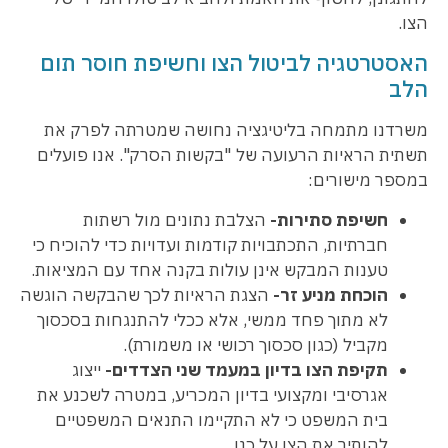
הצו.
האסטרטגיה לביטול הצו וחשיפת חוסר תום
הלב
משרדנו מתמחה בליטיגציה נחושה שמטרתה לפרק את
תשתית הראיות הרעועה של "בקשות הסרק". אנו פועלים
במספר מישורים:
חשיפת סתירות-
הצלבת נתונים מול רשתות
חברתיות, התכתבויות קודמות ועדויות כדי להוכיח כי
טענות המבקש אינן עולות בקנה אחד עם המציאות.
הוכחת מניע זר-
הצגת הראיות לכך שהבקשה הוגשה
לא מתוך פחד ממשי, אלא ככלי להתנגחות בסכסוך
מקביל (כגון סכסוך רכושי או משמורת).
תקיפת הצו בדיון במעמד שני הצדדים-
ייצוג
אגרסיבי ומקצועי בדיון המכריע, במטרה לשכנע את
בית המשפט כי לא התקיימו התנאים המשפטיים
להותיר את הצו על כנו.