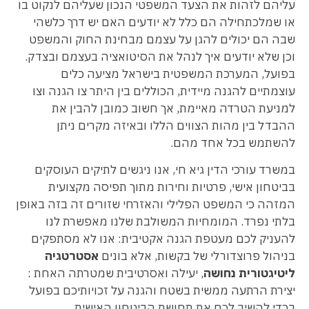
עליהם לזהות את הצעד המשפטי הנכון שעליהם לנקוט בו
או שמלכתחילה הם כלל לא יודעים האם יש דרך כלשהי
שבה הם יכולים להגן על עצמם מבחינת החוק והמשפט
וכן שלא יודעים איך לנהל את הסיטואציה בעצמם ובצדק.
בפועל, המערכת המשפטית בישראל מציעה כלים
עוצמתיים להגנה מיידית, הכוללים בין היתר צו הגנה וצו
למניעת הטרדה מאיימת, אך חשוב כמובן להבין את
ההבדל בין מהות הצווים הללו ובאיזה מקרים ניתן
להשתמש בכל אחד מהם.
במשרד עורכי הדין גיא חי, אנו ניגשים לתיקים העוסקים
בביטחון אישי, פרטיות וחירות מתוך תפיסה מקצועית
המזהה כי המשפט הפלילי והאזרחי שזורים זה בזה באופן
בלתי נפרד. המומחיות המשולבת שלנו מאפשרת לנו
להעניק לכם מעטפת הגנה אקטיבית: אנו לא מסתפקים
בניהול פרוצדורלי של בקשות, אלא בונים
אסטרטגיה
ליטיגטורית נחושה
, יעילה ואסרטיבית שמטרתה האחת :
יצירת הרתעה ממשית בשטח והגנה על זכויותיכם בפועל
בכדי להשיב לכם את תחושת הביטחון האישית.