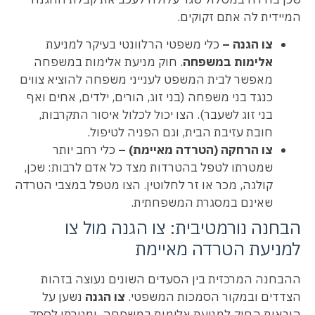
המיידית לה אתם זקוקים.
צו הגנה –
כלי משפטי הרלוונטי בעיקר למניעת
אלימות במשפחה
. חוק מניעת אלימות במשפחה
מאפשר לבית המשפט לענייני משפחה להוציא צווים
כנגד בני משפחה (בני זוג, הורים, ילדים, אחים ואף
בני זוג לשעבר). הצו יכול לכלול איסור התקרבות,
חובת עזיבת הבית, וגם הפניה לטיפול.
צו הרחקה (הטרדה מאיימת) –
כלי רחב יותר
שמטרתו לטפל בהטרדות מצד כל אדם לרבות: שכן,
קולגה, מכר או זר לחלוטין. הצו מטפל במצבי הטרדה
שאינם במסגרת המשפחתית.
הבחנה נורמטיבית: צו הגנה מול צו
למניעת הטרדה מאיימת
ההבחנה המרכזית בין הסעדים השונים נעוצה בזהות
הצדדים ובמקור הסמכות המשפטי.
צו הגנה
נשען על
הוראות החוק למניעת אלימות במשפחה, ומטרתו לספק