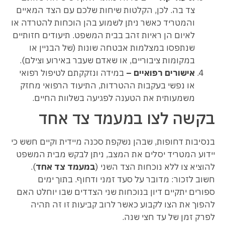
צד בה. לכן, הקלטות שיחות שלכם עם הצד המאיים
והמטריד כאשר ניתן לשמוע בהן הוכחות להטרדה או
לאיום הן ראיות זהב בבית המשפט. תיעודים חזותיים
שנתפסו במצלמות אבטחה שונות (של הבניין או
במקומות ציבוריים, או שאדם שעבר באירוע וצילם).
אישורים רפואיים –
במידה ונזקקתם לטיפול רפואי
או נפשי בעקבות ההטרדות, התיעוד הרפואי מחזק
משמעותית את הטענה לפגיעה בשלוות החיים.
בקשה לצו במעמד צד אחד
בנסיבות דחופות, שבהן נשקפת סכנה מיידית וקיים חשש כי
יידוע המטריד יסלים את המצב, ניתן לבקש מבית המשפט
להוציא צו ללא נוכחות הצד השני (
במעמד צד אחד
).
חשוב לזכור: מדובר על סעד זמני ודחוף. בתוך ימים
ספורים יתקיים דיון בנוכחות שני הצדדים שבו יוחלט האם
להפוך את הצו לקבוע כאשר לרוב קביעות זו זה תהיה
לפרק זמן של עד חצי שנה.