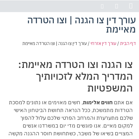
ורך דין צו הגנה | וצו הטרדה
יצירת קשר
עמוד הבית
תחומי פעילות
פרופיל המשרד
איימת
 הבית
/
עורך דין אזרחי
/
עורך דין צו הגנה | וצו הטרדה מאיימת
צו הגנה וצו הטרדה מאיימת:
המדריך המלא לזכויותיך
המשפטיות
אם אתם
חווים אלימות
, חשים מאוימים או נתונים למסכת
הטרדות מתמשכת, ככל הנראה תחושת הביטחון האישי
שלכם מתערערת והמרחב הפרטי שלכם עלול להפוך
למקום מאיים. אנו פוגשים מדי יום במשרדנו אנשים
המצויים בשיאו של משבר, כשתחושת חוסר ההגנה מקשה