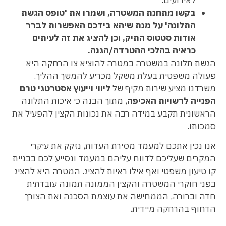
בקשו מתחנת המשטרה, ושמרו את 'טופס הגשת
התלונה' על מנת שיהא בידכם האפשרות לברר
אודות סטטוס התיק, וכן להציג את זה לעיתים
כראיה בהלכי ההטרדה/הגנה.
הגשת תלונה במשטרה במטרה להוציא צו הרחקה היא
פעולה משפטית בעלת משקל מכריע להמשך ההליך.
משרדנו מציע שירות מקיף של
ליווי וייעוץ אסטרטגי טרם
הפנייה לרשויות האכיפה
, מתוך הבנה כי איכות התלונה
הראשונית תקבע במידה רבה את נכונות הקצין להפעיל את
סמכותו.
אנו נכין אתכם למעמד מסירת העדות, נזקק את עיקרי
המקרים שעליכם לדווח עליהם במעמד ונסייע לכם בבניית
קו טיעון משפטי ואף אילו ראיות להציג. המטרה היא להציג
בפני חוקרי המשטרה והקצין הממונה תמונה עובדתית
חדה וברורה, הממחישה את עוצמת הסכנה ואת הצורך
הדחוף בהרחקה מיידית.