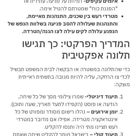
איומים עקיפים-
רמיזות על פגיעה עתידית או
"הפגנת כוח" שמטרתם להטיל אימה.
מטרדי רעש בין שכנים, התנהגות מאיימת,
והתנהגות שעלולה להסב פגיעה בשלוות הנפש של
הנפגע עלולה לקים עילה לצו הגנה/הטרדה.
המדריך הפרקטי: כך תגישו
תלונה אפקטיבית
כדי שהתלונה במשטרה או הבקשה לבית המשפט תבשיל
לכדי צו הרחקה, עליה להיות מגובה בתשתית ראייתית
מוצקה:
תיעוד דיגיטלי-
שמרו צילומי מסך של כל שיחה,
הודעה או פוסט (הקפידו לתעד תאריך, שעה ותוכן).
יומן אירועים –
נהלו רישום מסודר ומפורט של כל
אינטראקציה מטרידה. אפילו אם מדובר במטרדי
רעש תציינו מתי היה ותנסו להקליט.
תיעוד קולי –
בישראל מותר להקליט שיחה שאתם