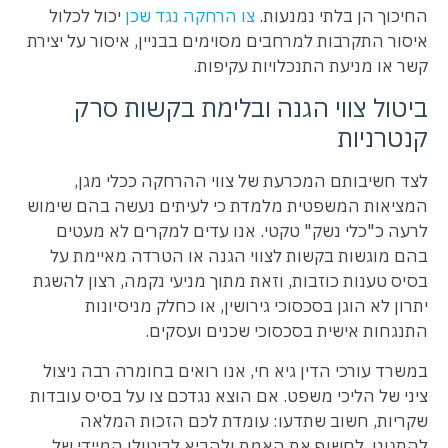
החיכוך הן בלתי נמנעות.
צו הרחקה נגד שכן
יכול לכלול
איסור התקרבות למרחבים מסוימים בבניין, איסור על יצירת
קשר או מניעת התנכלויות עקיפות.
ביטול צווי הגנה ובלימת בקשות סרק
קנטרניות
לצד חשיבותם המכרעת של צווי ההרחקה ככלי מגן,
המציאות המשפטית מלמדת כי לעיתים נעשה בהם שימוש
לרעה כ"כלי נשק" טקטי. אנו עדים למקרים לא מעטים
בהם מוגשות בקשות לצווי הגנה או הטרדה מאיימת על
בסיס טענות כוזבות, וזאת מתוך מניעי נקמה, רצון להשגת
יתרון לא הוגן בסכסוכי גירושין, או כחלק מניסיונות
התנגחות אישית בסכסוכי שכנים ועסקים.
במשרד עורכי הדין גיא חי, אנו רואים בחומרה רבה ניצול
ציני של הליכי משפט. אם הוצא נגדכם צו על בסיס עובדות
שקריות, חשוב שתדעו: עומדת לכם הזכות המלאה
להתגונן, לחשוף את האמת ולהביא לביטולו המיידי של