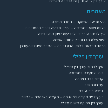
רך דין צו הגנה | וצו הטרדה מאיימת
אמרים
י תביעת השתקה – הסבר מפורט
ונת שווא במשטרה – עו״ד, תביעה ודרכי התמודדות
ך לבחור עורך דין לתביעות לשון הרע ודיבה
נוי עילת סגירת תיק לחוסר אשמה
תב התראה בלשון הרע ודיבה – הסבר מפורט ומעודכן
עורך דין פלילי
איך לבחור עורך דין פלילי?
זימון לחקירה במשטרה
קבלת דבר במרמה
עבירת השוד
גניבה בידי עובד
ייעוץ לפני חקירה במשטרה – חקירה באזהרה – זכויות
עורך דין מחיקת רישום פלילי