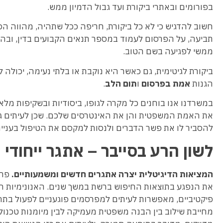
בפורומים ובאתרי ביקורת ועד גבול הדמיון ממש.
חשוב להדגיש כי לא כל ביקורת, חריפה ככל שתהיה, מהווה ה
תביעה, על הפרסום לעמוד במספר תנאים הקבועים בדין, ובהם ק
ממשי לפגיעה בשם הטוב.
ביקורת לגיטימית, גם כאשר היא נוקבת או בלתי נעימה, יכולה
הגנות
אמת בפרסום
ו
תום הלב
.
במשרדנו אנו בוחנים כל מקרה לגופו, ביסודיות ובשקיפות 
את האמת המשפטית והן את האינטרסים שלכם. שכן לעיתים גם נ
להסביר לו את פשר הדברים ולנסות למקסם את הטיפול בעניינו
לשון הרע בסייבר – אתגר ייחודי
המציאות הדיגיטלית יצרה אתגרים חדשים ומשמעותיים
.
פרס
את הנפגע בתוצאות החיפוש ברשת במשך שנים. האנונימיות ה
פיקטיביים, מאפשרות לעיתים למפרסמים פוגעניים לפעול בת
מחייבת שילוב בין הבנה משפטית מעמיקה לבין מיומנות טכנול