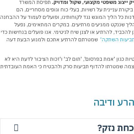
 ייצוג משפטי מקצועי, שקול ומדויק
.
תפיסת המשרד
ורת עניינית על רשויות, בעלי כוח וגופים מסחריים, הם
נות כל הליך המוגש נגד לקוחותינו, ופועלים לעמוד על ההבחנה
 הליך שננקט ממניעים מרתיעים. במקרים המתאימים, נפעל
הכביד, להרתיע או לצנן שיח לגיטימי. אנו פועלים בנחישות כדי
תביעות השתקה'
שמטרתם להרתיע אתכם ולמנוע הבעת דעה
ת כגון 'אמת בפרסום', 'תום לב' ו'זכות הציבור לדעת היא לא
עוצמה שמטרתו להדוף תביעות סרק ולהבטיח כי האמת העובדתית
הרע ודיבה
כחת נזק?