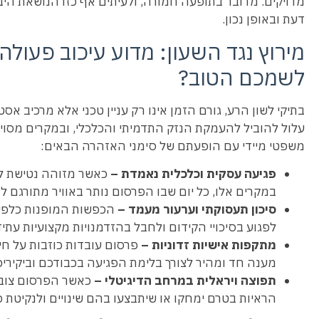
מדויקים. מדובר בתופעה חמורה, ולעיתים אף כזו הנושאת היבט
דעת ובאופן נכון.
מירוץ נגד השעון: מדוע עיכוב פעול
לשמכם הטוב?
בתיקי לשון הרע, גורם הזמן אינו רק עניין טכני אלא מרכיב אס
עלול להוביל להעמקת הנזק התדמיתי והכלכלי, ובמקרים מסוימים
משפטי מיידי עם הופעתם של סימני האזהרה הבאים:
פגיעה עסקית וכלכלית נאמדת –
כאשר מזוהה נטישת לק
במקרים אלו, כל יום שבו הפרסום נותר באוויר מתורגם ל
סיכון תעסוקתי וערעור מעמד –
הכפשות המופנות כלפי 
לפגוע בסיכויי הקידום ולחבל בהזדמנויות מקצועיות עתיד
מתקפות אישיות זדוניות –
פרסום עובדות כוזבות על חיי
מענה חד ומהיר לצורך בלימת הפגיעה בכבודכם וביקיריכ
תפוצה ויראלית במרחב הדיגיטלי –
כאשר הפרסום צובר
הראיות בטרם ימחקו או שיתבצעו בהם שינויים ולנקיטת