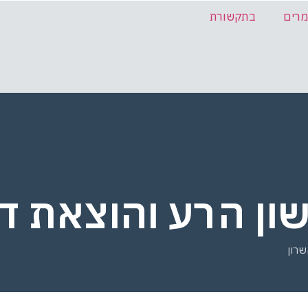
רים
בתקשורת
שון הרע והוצאת ד
שרון