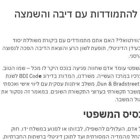
ף להתמודדות עם דיבה והשמצה
וירטואלי? האם אתם מתמודדים עם ביקורת משוללת יסוד
בעידן הדיגיטלי, תופעת לשון הרע והוצאת הדיבה הפכה לנפוצה
סני.
 משפטי עומד אדם שחווה פגיעה בנכס היקר לו מכל – שמו הטוב.
מרכז העשייה. משרדנו, המדורג בדירוג BDI Cod
e
לשנת
2025 בתחום לשון הרע ומחזיק בחותם אמינות Premium של Dun & Bradstreet, משלב איתנות עסקית עם ליווי אישי ואכפתי
 משבר תקשורתי בערוצי התקשורת השונים. במאמר זה נסקור את
ול המשבר.
בסיס המשפטי
אדם, העלולים להשפילו, לבזותו או לפגוע במשלח ידו. חוק
ל כלל זירות הפרסום, החל מהמדיה המסורתית ועד לתוכן דיגיטלי ברשתות החברתיות,