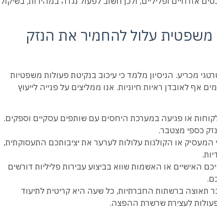
ים אזרחיים ופליליים, ולכן חשוב לפעול נגדה במהירות, בשיקול
ה משפטית עלול להחמיר את הנזק
טרטגי מכריע. הניסיון מלמד כי עיכוב בנקיטת פעולות משפטיות
 אף לאובדן ראיות חיוניות. אנו ממליצים על פנייה לייעוץ
וחות או פגיעה במערכת היחסים עם שותפים עסקיים וספקים.
נזק כספי מצטבר.
המעסיק או הקולגות עלולות לערער את יציבותכם התעסוקתית,
יות.
כם האישיים או האשמות שווא בביצוע עבירות פליליות דורשים
ם.
 תאוצה ברשתות החברתיות, כל שעה היא קריטית לתיעוד
 פעולות לעצירת שרשרת ההפצה.