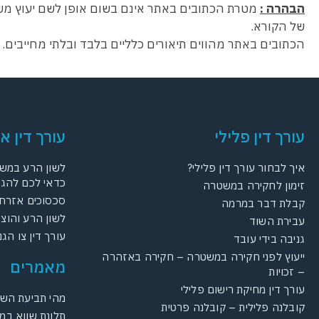
הבהרה :
מטרת הכתובים באתר אינם בשום אופן לשם יעוץ מש
של הקורא.
הכתובים באתר מהווים תיאורים כלליים בלבד ובלתי מחייבים
עורך דין פלילי
עורך דין א
איך לבחור עורך דין פלילי?
לשון הרע במשפ
כדאי לכם להגי
זימון לחקירה במשטרה
סכסוכים אזרחי
קבלת דבר במרמה
לשון הרע והוצ
עבירת השוד
עורך דין צו הג
גניבה בידי עובד
ייעוץ לפני חקירה במשטרה – חקירה באזהרה
מאמרים
– זכויות
עורך דין מחיקת רישום פלילי
מהי תביעת הש
קובלנה פלילית – קובלנה פרטית
תלונת שווא במ