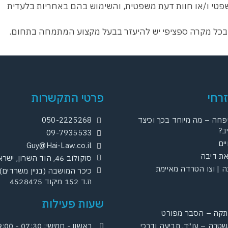
פטי ו/או חוות דעת משפטית, והשימוש בהם באחריות בלעדית
. בכל מקרה ספציפי יש להיעזר בבעל מקצוע המתמחה בתחום.
זרחי
פרטי התקשרות
חה – מה מיוחד בכך וכיצד
050-2225268
ב?
09-7935533
ים
Guy@Hai-Law.co.il
את דיבה
סוקולוב 46, הוד השרון, ישראל
נה | וצו הטרדה מאיימת
ת.ד 152 מיקוד 4528475
שעות פעילות
תקה – הסבר מפורט
שטרה – עו״ד, תביעה ודרכי
ראשון - חמישי: 07:30 - 19:00