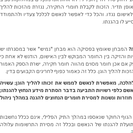
פן תדיר. הזכות לקבלת חומרי החקירה, נגזרת מהזכות להליך
אישום נגדו.
והכל כדי לאפשר לנאשם לכלכל צעדיו ולהתמודד
יע לו בהגנתו.
ה?
המבחן שאומץ בפסיקה הוא מבחן "גמיש" אשר במסגרתו יש
יות והזיקה בין החומר המבוקש לבין האישום, הודגש לא אחת כי
פק אם אכן חומר מסוים מהווה חומר חקירה, ישרת הספק האמור
ות להליך הוגן. כלל זה כאמור כפוף לחריגים הקבועים בדין.
הלכה, מאפשרת לנאשם לממש את זכותו להליך הוגן; עשויה
שם כלפי רשויות התביעה בדבר הסתרת מידע הנחוץ להגנתו;
 חוזרות ונשנות למסירת חומרים הנחוצים להגנה במהלך ניהול
 הגוף החוקר שנאספו במהלך התיק הפלילי, אינם ככלל נחשבות
 תועלת להגנתו של הנאשם ובכלל זה מסירת התרשומות עלולה
.