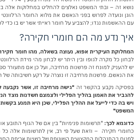
נושא זה – ובתי המשפט נאלצים להחליט במחלוקות אלה באו
הוגן ונועדה לפרוש בפני הנאשם את מלוא החומר הרלוונטי ל
עם ההאשמות נגדו; להצביע על חומר ראייתי אשר יש בו כדי לסי
איך נדע מה הם חומרי חקירה?
המחלוקת העיקרית אפוא, נעוצה בשאלה, מהו חומר חקיר
לבחון כל מקרה לגופו ובין היתר יש לבחון מהי מידת הרלוונט
יש להעניק למונח זה פרשנות מרחיבה, ועל כן אם מתעורר ס
את הנאשם. פרשנות מרחיבה זו נוצרה על רקע חשיבותה של הזכ
בפסיקה נקבע בהקשר זה
"גישה מרחיבה זו, אשר נקבעה ל
להגביר את האמון בהליך הפלילי ולצמצם חשדנות מצד הנא
ויש בה כדי לייעל את ההליך הפלילי, שכן היא תמנע בקשות
המשפט"
כדוגמא לכך:
"תרשומות פנימיות" בין אם של הגוף התובע או
כחומרי חקירה – וזאת שעל פי רב, אין לתרשומות אלה כל
לפגום בהתנהלות המקצועית השוטפת של רשויות אכיפת החוק