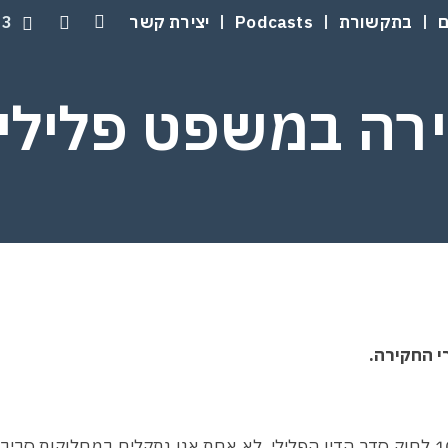
33
בתקשורת
Podcasts
יצירת קשר
רה במשפט פלילי
רי החקירה.
שתית החוקית המסדירה נושא זה מנויה בסעיף 74 ו – 108 לחוק סדר הדין הפלילי. לא אחת אנו נתקלים במחלוקות סביב